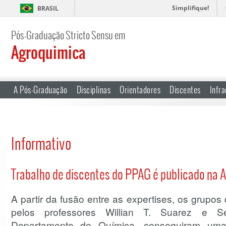
Simplifique!
BRASIL
Pós-Graduação Stricto Sensu em
Agroquimica
A Pós-Graduação
Disciplinas
Orientadores
Discentes
Infra
Informativo
Trabalho de discentes do PPAG é publicado na 
A partir da fusão entre as expertises, os grupo
pelos professores Willian T. Suarez e S
Departamento de Química, conseguiram um