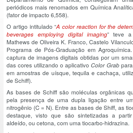
periódicos mais renomados em Química Analíti
(fator de impacto 6,558).
O artigo intitulado “
A color reaction for the deter
beverages employing digital imaging
”
teve a
Mathews de Oliveira K. Franco, Castelo Vilanculo
Programa de Pós-Graduação em Agroquímica.
captura de imagens digitais obtidas por um sm
das cores utilizando o aplicativo
Color Grab
para 
em amostras de uísque, tequila e cachaça, util
de Schiff).
As bases de Schiff são moléculas orgânicas qu
pela presença de uma dupla ligação entre 
nitrogênio (C = N). Entre as bases de Shiff, as
destaque, visto que são sintetizadas a par
aldeído, ou cetona, com uma tiocarbo-hidrazina.